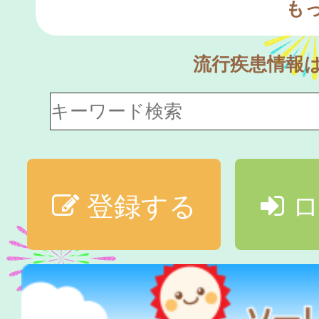
も
流行疾患情報
登録する
ロ