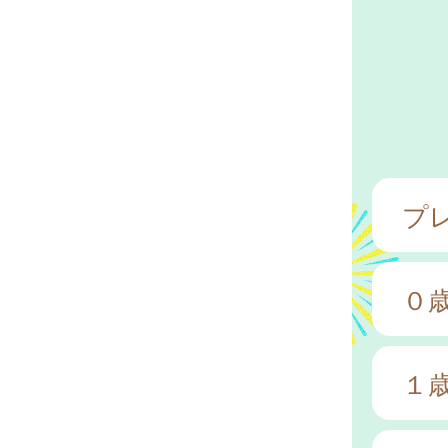
プ
０
１