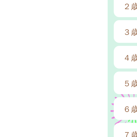
２
３
４
５
６
７