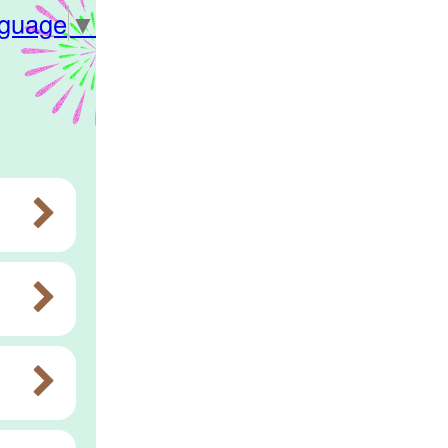
nguage
▼