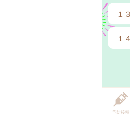
１
１
予防接種