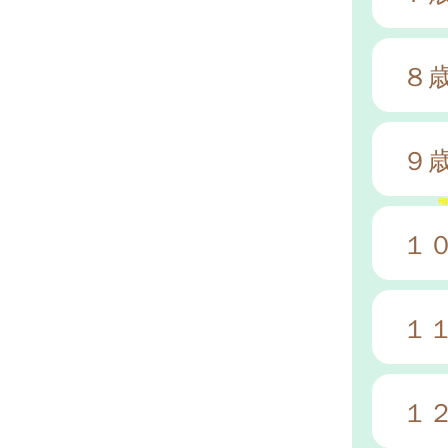
８
９
１
１
１