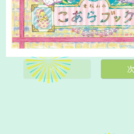
< 前
次