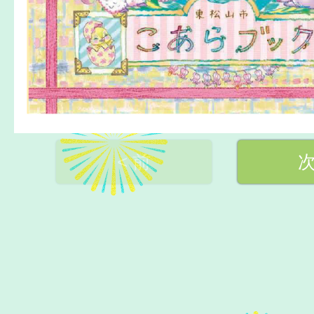
< 前
次