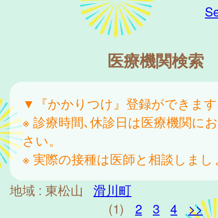
Se
医療機関検索
▼『かかりつけ』登録ができます
※ 診療時間､休診日は医療機関に
さい。
※ 実際の接種は医師と相談しまし
地域 :
東松山
滑川町
(1)
2
3
4
>>