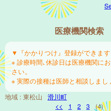
Se
医療機関検索
▼『かかりつけ』登録ができます
※ 診療時間､休診日は医療機関に
さい。
※ 実際の接種は医師と相談しまし
地域 :
東松山
滑川町
<<
1
2
3
(4)