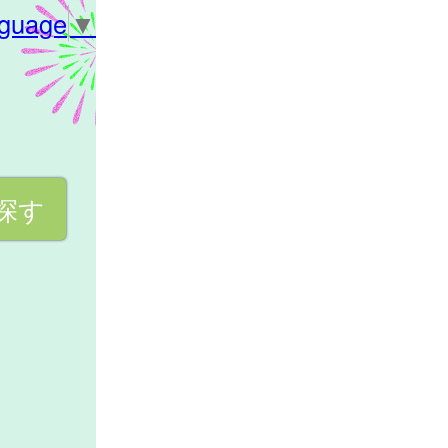
nguage
▼
探す