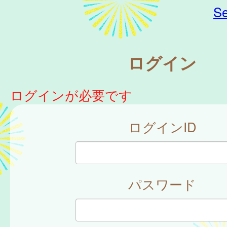
Se
ログイン
ログインが必要です
ログインID
パスワード