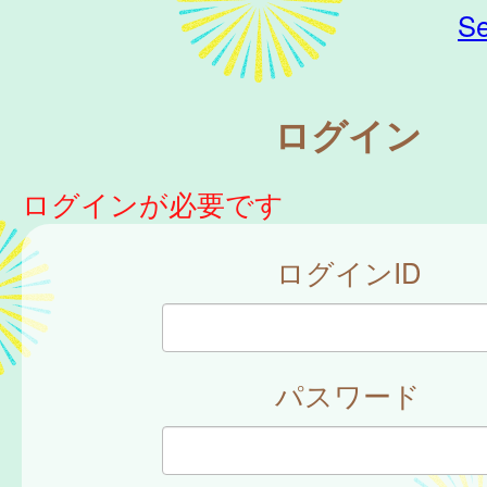
Se
ログイン
ログインが必要です
ログインID
パスワード