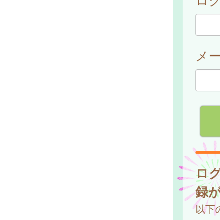
メ
ロ
録
以下