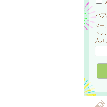
パ
メー
ドレ
入力