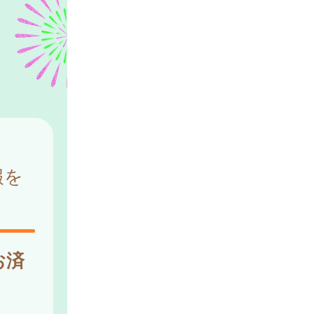
報を
お済