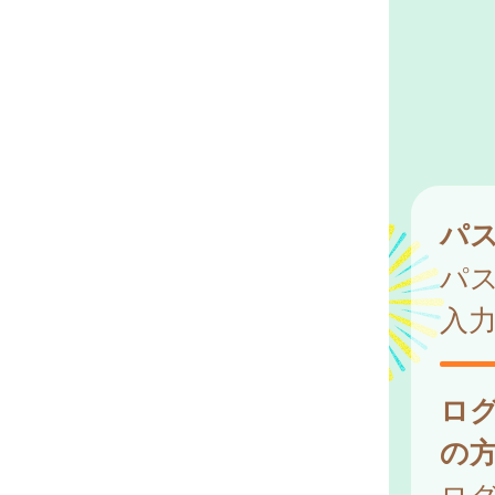
パ
パ
入
ロ
の
ログ