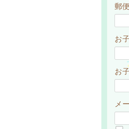
郵
お
お子
メ