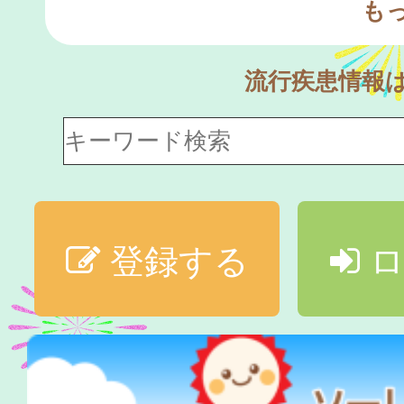
も
流行疾患情報
登録する
ロ