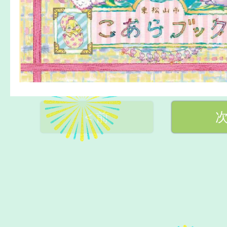
< 前
次