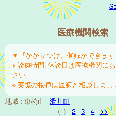
Se
医療機関検索
▼『かかりつけ』登録ができます
※ 診療時間､休診日は医療機関に
さい。
※ 実際の接種は医師と相談しまし
地域 :
東松山
滑川町
(1)
2
3
4
>>