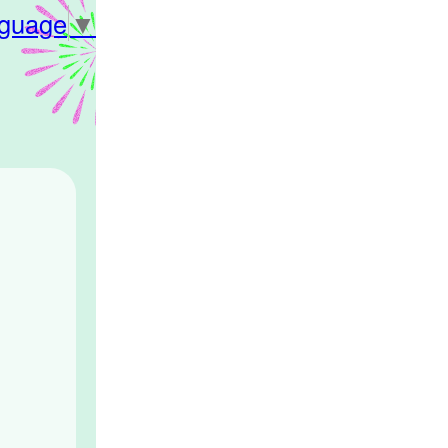
nguage
▼