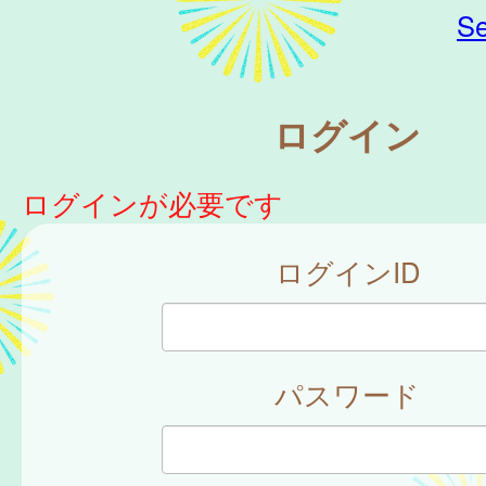
Se
ログイン
ログインが必要です
ログインID
パスワード