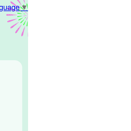
nguage
▼