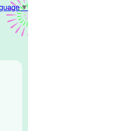
nguage
▼