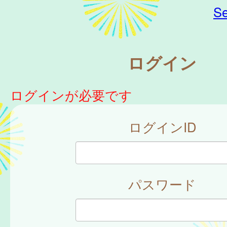
Se
ログイン
ログインが必要です
ログインID
パスワード