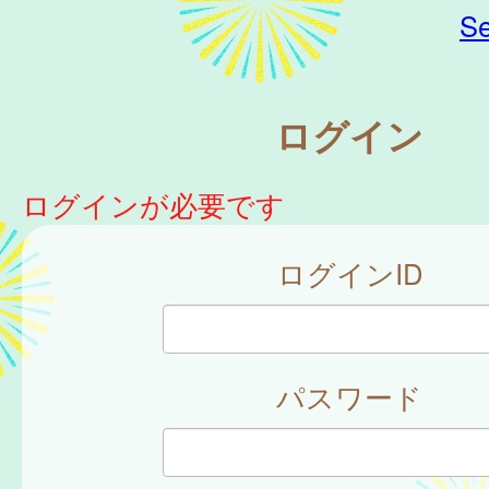
Se
ログイン
ログインが必要です
ログインID
パスワード