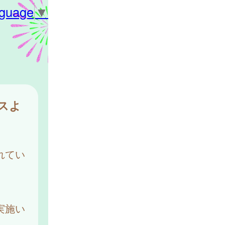
nguage
▼
スよ
れてい
実施い