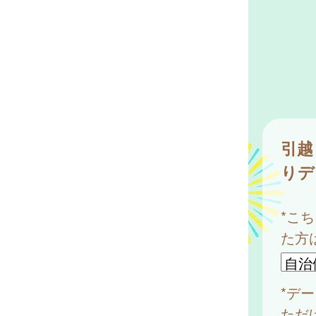
引越
りデ
*こ
た方
*デ
ただ