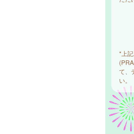
*上
(P
て、
い。