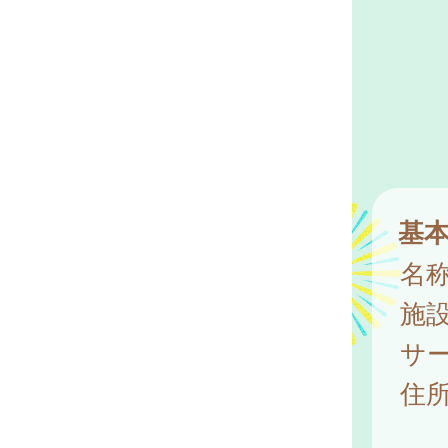
基
名
施
サ
住