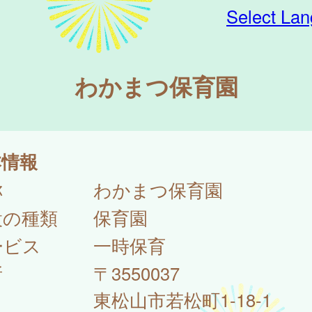
Select La
わかまつ保育園
本情報
称
わかまつ保育園
設の種類
保育園
ービス
一時保育
所
〒3550037
東松山市若松町1-18-1