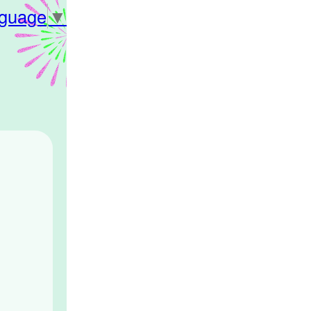
nguage
▼