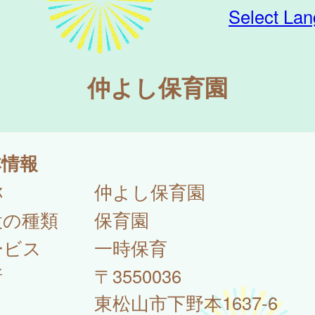
Select La
仲よし保育園
本情報
称
仲よし保育園
設の種類
保育園
ービス
一時保育
所
〒3550036
東松山市下野本1637-6