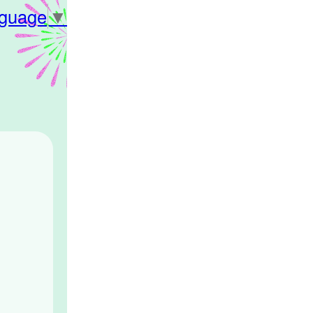
nguage
▼