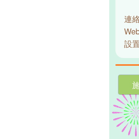
連
We
設