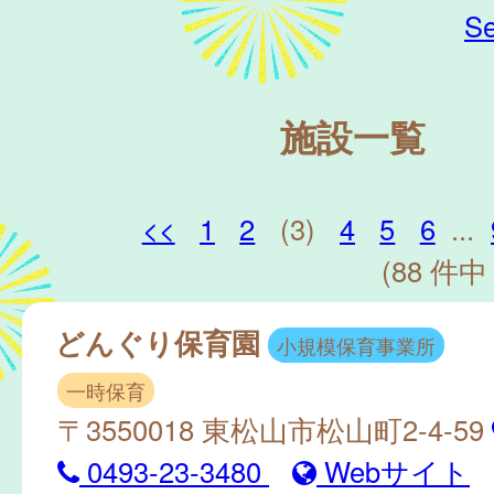
Se
施設一覧
<<
1
2
(3)
4
5
6
...
(88 件中 
どんぐり保育園
小規模保育事業所
一時保育
〒3550018 東松山市松山町2-4-59
0493-23-3480
Webサイト