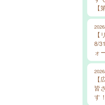
【
2026
【
8
ォ
2026
【
皆
す