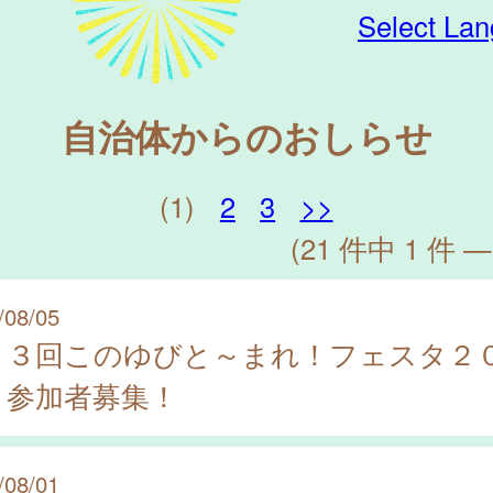
Select La
自治体からのおしらせ
(1)
2
3
>>
(21 件中 1 件 —
/08/05
２３回このゆびと～まれ！フェスタ２
６参加者募集！
/08/01