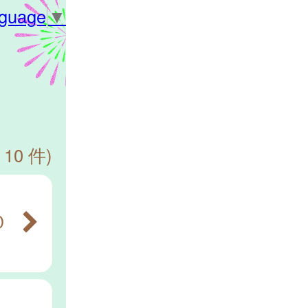
nguage
▼
 10 件)
０