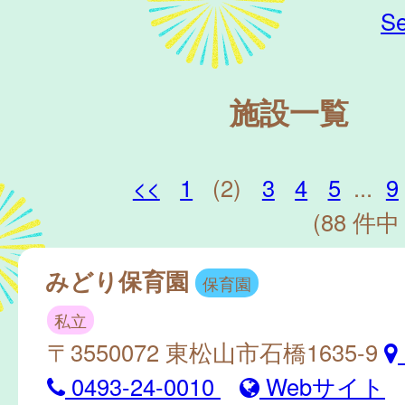
Se
施設一覧
<<
1
(2)
3
4
5
...
9
(88 件中 
みどり保育園
保育園
私立
〒3550072 東松山市石橋1635-9
0493-24-0010
Webサイト