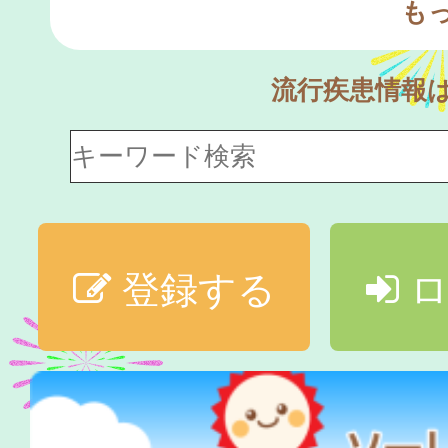
も
流行疾患情報
登録する
ロ